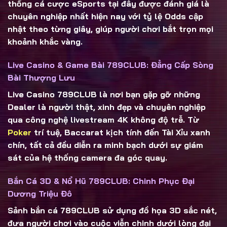
qua công nghệ livestream 4K không độ trễ. Từ
Poker
trí tuệ, Baccarat kịch tính đến Tài Xỉu xanh
chín, tất cả đều diễn ra minh bạch dưới sự giám
sát của hệ thống camera đa góc quay.
Bắn Cá 3D & Nổ Hũ 789CLUB: Chinh Phục Đại
Dương Triệu Đô
Sảnh
bắn cá 789CLUB
sử dụng đồ họa 3D sắc nét,
đưa người chơi vào cuộc viễn chinh dưới lòng đại
dương.
Bên cạnh đó, kho tàng
Slot Game 789CLUB
với
quỹ Jackpot tích lũy hàng tỷ đồng chính là cánh
cửa mở ra cơ hội đổi đời nhanh chóng cho những
ai biết nắm bắt vận may.
Công Nghệ Bảo Mật “Bất Khả Xâm Phạm”