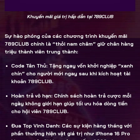
chín” cho người mới ngay sau khi kích hoạt tài
khoản 789CLUB.
Hoàn trả vô hạn:
Chính sách hoàn trả cược mỗi
ngày không giới hạn giúp tối ưu hóa dòng tiền
cho hội viên 789CLUB.
Đua Top Vinh Danh:
Các sự kiện hàng tháng với
phần thưởng hiện vật giá trị như iPhone 16 Pro
Max, xe máy SH hay vàng miếng 9999 cho
những chiến binh
789CLUB
xuất sắc nhất.
Hướng Dẫn Truy Cập Và Tải App Chính
Thức
Để đảm bảo an toàn tuyệt đối, người chơi chỉ nên
truy cập qua đường
link 789CLUB
chính thống duy
nhất được kiểm duyệt: