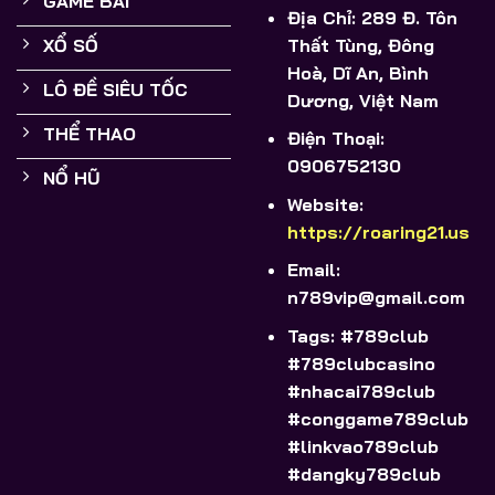
Email:
n789vip@gmail.com
Tags: #789club
#789clubcasino
#nhacai789club
#conggame789club
#linkvao789club
#dangky789club
#trangchu789club
©2025 Bản Quyền Thuộc 789club