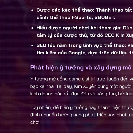
Cược các kèo thể thao: Thành thạo tất c
sảnh thể thao I-Sports, SBOBET.
Hiểu được người chơi khi tham gia: Dù
tâm lý của cược thủ, từ đó CEO Kim Xu
SEO lâu năm trong lĩnh vực thể thao: 
tìm kiếm của Google, dựa trên dữ liệu 
Phát hiện ý tưởng và xây dựng mô 
Ý tưởng mở cổng game giải trí trực tuyến đến v
bạc xa hoa. Tại đây, Kim Xuyến cùng một người 
kinh doanh này rất độc đáo và sáng tạo, bởi loại
Tuy nhiên, để biến ý tưởng này thành hiện th
định chuyển hướng sang phát triển sân chơi trự
chơi.