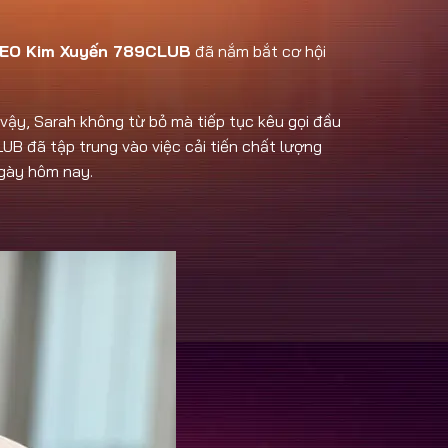
EO Kim Xuyến 789CLUB
đã nắm bắt cơ hội
ù vậy, Sarah không từ bỏ mà tiếp tục kêu gọi đầu
B đã tập trung vào việc cải tiến chất lượng
gày hôm nay.