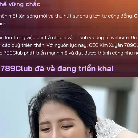
thế vững chắc
nên một làn sóng mới và thu hút sự chú ý lớn từ cộng đồng.
C
ành.
n lớn trong việc chi trả chi phí vận hành và duy trì website. D
 các quỹ thiên thần. Với nguồn lực này, CEO Kim Xuyến 789CLU
e 789Club phát triển mạnh mẽ và đạt được thành công như n
789Club đã và đang triển khai