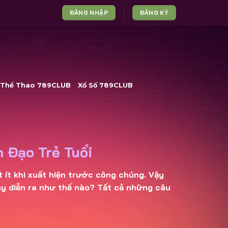
ĐĂNG NHẬP
ĐĂNG KÝ
Thể Thao 789CLUB
Xổ Số 789CLUB
 Đạo Trẻ Tuổi
t ít khi xuất hiện trước công chúng. Vậy
y diễn ra như thế nào? Tất cả những câu