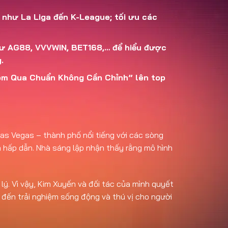
i như La Liga đến K-League; tối ưu các
hư AG88, VVVWIN, BET168,… để hiểu được
.
Hôm Qua Chuẩn Không Cần Chỉnh” lên top
as Vegas – thành phố nổi tiếng với các sòng
à hấp dẫn. Nhà sáng lập nhận thấy rằng mô hình
 lý. Vì vậy, Kim Xuyến và đối tác của mình quyết
 đến trải nghiệm sống động và thú vị cho người