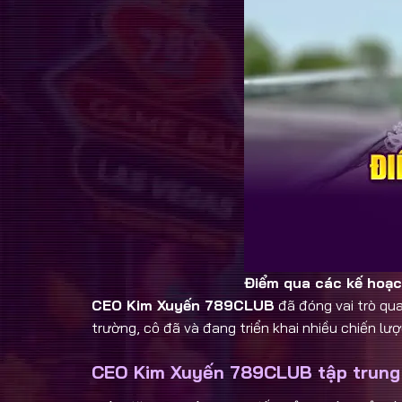
Điểm qua các kế hoạc
CEO Kim Xuyến 789CLUB
đã đóng vai trò qua
trường, cô đã và đang triển khai nhiều chiến lư
CEO Kim Xuyến 789CLUB tập trung 