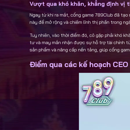
Vượt qua khó khăn, khẳng định vị 
Ngay từ khi ra mắt, cổng game 789Club đã tạo 
này để mở rộng và chiếm lĩnh thị phần trong ng
Tuy nhiên, vào thời điểm đó, cô gặp phải khó khă
tư và may mắn nhận được sự hỗ trợ tài chính từ
sản phẩm và nâng cấp nền tảng, giúp cổng gam
Điểm qua các kế hoạch CEO 