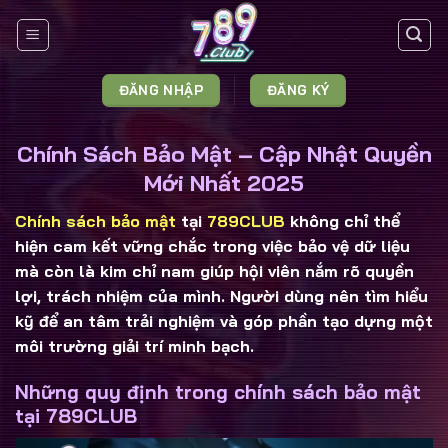
Skip
to
content
ĐĂNG NHẬP
ĐĂNG KÝ
Chính Sách Bảo Mật – Cập Nhật Quyền
Mới Nhất 2025
Chính sách bảo mật
tại
789CLUB
không chỉ thể
hiện cam kết vững chắc trong việc bảo vệ dữ liệu
mà còn là kim chỉ nam giúp hội viên nắm rõ quyền
lợi, trách nhiệm của mình. Người dùng nên tìm hiểu
kỹ để an tâm trải nghiệm và góp phần tạo dựng một
môi trường giải trí minh bạch.
Những quy định trong chính sách bảo mật
tại 789CLUB