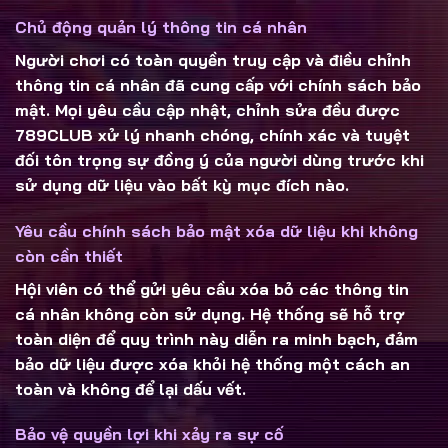
Chủ động quản lý thông tin cá nhân
Người chơi có toàn quyền truy cập và điều chỉnh
thông tin cá nhân đã cung cấp với
chính sách bảo
mật.
Mọi yêu cầu cập nhật, chỉnh sửa đều được
789CLUB xử lý nhanh chóng, chính xác và tuyệt
đối tôn trọng sự đồng ý của người dùng trước khi
sử dụng dữ liệu vào bất kỳ mục đích nào.
Yêu cầu chính sách bảo mật xóa dữ liệu khi không
còn cần thiết
Hội viên có thể gửi yêu cầu xóa bỏ các thông tin
cá nhân không còn sử dụng. Hệ thống sẽ hỗ trợ
toàn diện để quy trình này diễn ra minh bạch, đảm
bảo dữ liệu được xóa khỏi hệ thống một cách an
toàn và không để lại dấu vết.
Bảo vệ quyền lợi khi xảy ra sự cố