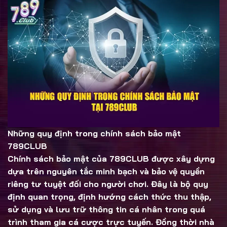
Những quy định trong chính sách bảo mật
789CLUB
Chính sách bảo mật của 789CLUB được xây dựng
dựa trên nguyên tắc minh bạch và bảo vệ quyền
riêng tư tuyệt đối cho người chơi. Đây là bộ quy
định quan trọng, định hướng cách thức thu thập,
sử dụng và lưu trữ thông tin cá nhân trong quá
trình tham gia cá cược trực tuyến. Đồng thời nhà