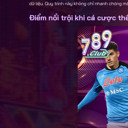
dữ liệu. Quy trình này không chỉ nhanh chóng m
Điểm nổi trội khi cá cược th