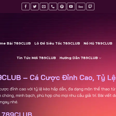
me Bài 789CLUB
Lô Đề Siêu Tốc 789CLUB
Nổ Hũ 789CLUB
Tin Tức Mới 789CLUB
Hướng Dẫn 789CLUB
9CLUB – Cá Cược Đỉnh Cao, Tỷ Lệ
ược đỉnh cao với tỷ lệ kèo hấp dẫn, đa dạng môn thể thao từ 
chóng, minh bạch, phù hợp cho mọi nhu cầu giải trí. Bài viết d
 ngay nhé.
ao 789CLUB