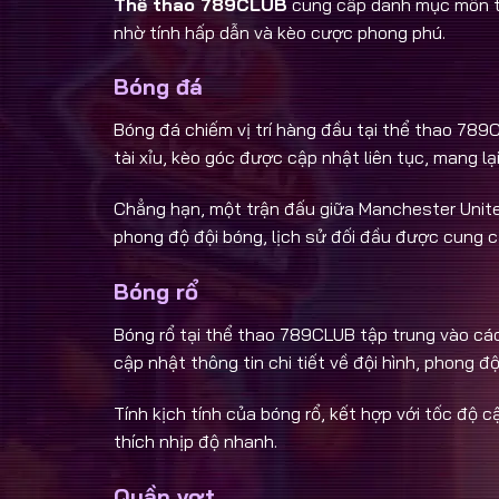
Thể thao 789CLUB
cung cấp danh mục môn th
nhờ tính hấp dẫn và kèo cược phong phú.
Bóng đá
Bóng đá chiếm vị trí hàng đầu tại thể thao 789C
tài xỉu, kèo góc được cập nhật liên tục, mang lạ
Chẳng hạn, một trận đấu giữa Manchester United
phong độ đội bóng, lịch sử đối đầu được cung c
Bóng rổ
Bóng rổ tại thể thao 789CLUB tập trung vào các
cập nhật thông tin chi tiết về đội hình, phong 
Tính kịch tính của bóng rổ, kết hợp với tốc độ 
thích nhịp độ nhanh.
Quần vợt