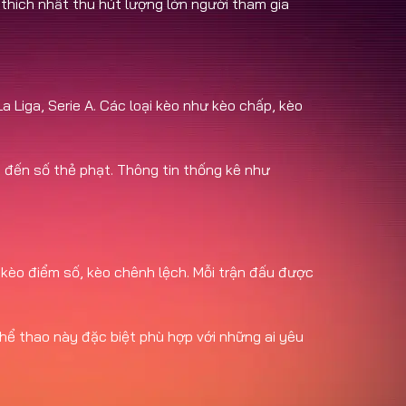
hích nhất thu hút lượng lớn người tham gia
a Liga, Serie A. Các loại kèo như kèo chấp, kèo
1 đến số thẻ phạt. Thông tin thống kê như
 kèo điểm số, kèo chênh lệch. Mỗi trận đấu được
thể thao này đặc biệt phù hợp với những ai yêu