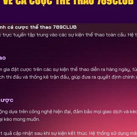
sảnh cá cược thể thao 789CLUB
trực tuyến tập trung vào các sự kiện thể thao toàn cầu. Hệ t
ao
a đặt cược trên các sự kiện thể thao diễn ra hàng ngày, từ 
lịch thi đấu và thống kê trận đấu, giúp đưa ra quyết định chín
 cược
g dựa trên công nghệ hiện đại, đảm bảo mọi giao dịch và kèo 
oại kèo mong muốn.
 quả cập nhật sau khi sự kiện kết thúc. Hệ thống sử dụng mã hó