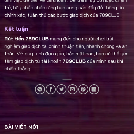
làm việc để tiền về tài khoản . Để tránh sự cố hoặc chậm
trễ, hãy chắc chắn rằng bạn cung cấp đầy đủ thông tin
chính xác, tuân thủ các bước giao dịch của 789CLUB.
Kết luận
Rút tiền 789CLUB
mang đến cho người chơi trải
nghiệm giao dịch tài chính thuận tiện, nhanh chóng và an
toàn. Với quy trình đơn giản, bảo mật cao, bạn có thể yên
tâm giao dịch từ tài khoản
789CLUB
của mình sau khi
chiến thắng.
BÀI VIẾT MỚI