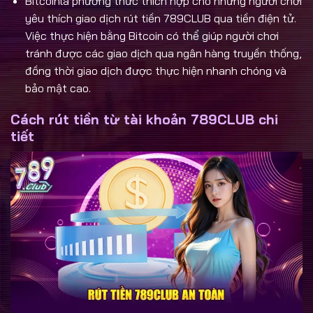
Bitcoinlà phương thức thích hợp cho những người chơi
yêu thích giao dịch rút tiền 789CLUB qua tiền điện tử.
Việc thực hiện bằng Bitcoin có thể giúp người chơi
tránh được các giao dịch qua ngân hàng truyền thống,
đồng thời giao dịch được thực hiện nhanh chóng và
bảo mật cao.
Cách rút tiền từ tài khoản 789CLUB chi
tiết