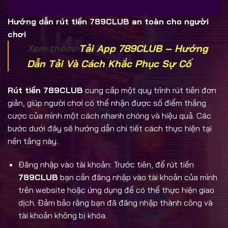
Hướng dẫn rút tiền 789CLUB an toàn cho người
chơi
Xem thêm:
Tải App 789CLUB – Hướng
Dẫn Tải Và Cách Khắc Phục Sự Cố
Rút tiền 789CLUB
cung cấp một quy trình rút tiền đơn
giản, giúp người chơi có thể nhận được số điểm thắng
cược của mình một cách nhanh chóng và hiệu quả. Các
bước dưới đây sẽ hướng dẫn chi tiết cách thực hiện tại
nền tảng này.
Đăng nhập vào tài khoản: Trước tiên, để rút tiền
789CLUB
bạn cần đăng nhập vào tài khoản của mình
trên website hoặc ứng dụng để có thể thực hiện giao
dịch. Đảm bảo rằng bạn đã đăng nhập thành công và
tài khoản không bị khóa.