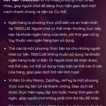
nhau, giúp người chơi dễ dàng thực hiện giao dịch một
cách nhanh chóng và tiện lợi. Cụ thể:
Ngân hàng là phương thức phổ biến và an toàn nhất
tại 789CLUB. Người chơi có thể nhận thưởng trực tiếp
vào tài khoản ngân hàng của mình, với thời gian xử lý
tùy thuộc vào ngân hàng bạn sử dụng.
Thẻ cào là một phương thức tiện lợi cho những người
chơi rút tiền 789CLUB
không muốn sử dụng tài khoản
ngân hàng hoặc ví điện tử. Người chơi sẽ nhận được
mã thẻ cào, có thể sử dụng hoặc bán lại thẻ cào ở các
cửa hàng, giúp giao dịch trở nên linh hoạt.
Ví điện tử như Momo, ZaloPay, AirPay là một phương
thức cực kỳ tiện lợi và nhanh chóng. Giao dịch sẽ
được thực hiện ngay lập tức hoặc trong thời gian rất
ngắn, giúp người chơi không phải chờ đợi lâu để nhận.