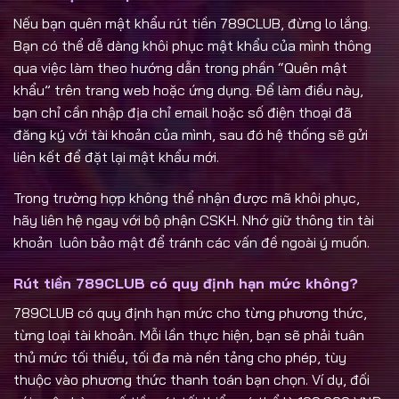
Nếu bạn quên mật khẩu rút tiền 789CLUB, đừng lo lắng.
Bạn có thể dễ dàng khôi phục mật khẩu của mình thông
qua việc làm theo hướng dẫn trong phần “Quên mật
khẩu” trên trang web hoặc ứng dụng. Để làm điều này,
bạn chỉ cần nhập địa chỉ email hoặc số điện thoại đã
đăng ký với tài khoản của mình, sau đó hệ thống sẽ gửi
liên kết để đặt lại mật khẩu mới.
Trong trường hợp không thể nhận được mã khôi phục,
hãy liên hệ ngay với bộ phận CSKH. Nhớ giữ thông tin tài
khoản luôn bảo mật để tránh các vấn đề ngoài ý muốn.
Rút tiền 789CLUB có quy định hạn mức không?
789CLUB có quy định hạn mức cho từng phương thức,
từng loại tài khoản. Mỗi lần thực hiện, bạn sẽ phải tuân
thủ mức tối thiểu, tối đa mà nền tảng cho phép, tùy
thuộc vào phương thức thanh toán bạn chọn. Ví dụ, đối