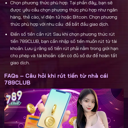
Chọn phương thức phù hợp: Tại phần đây, bạn sẽ
được yêu cầu chọn phương thức phù hợp như ngân
hàng, thẻ cào, ví điện tử hoặc Bitcoin. Chọn phương
thức phù hợp với nhu cầu để bắt đầu giao dịch.
Điền số tiền cần rút: Sau khi chọn phương thức rút
tiền 789CLUB, bạn cần nhập số tiền muốn rút từ tài
khoản. Lưu ý rằng số tiền rút phải nằm trong giới hạn
cho phép và tài khoản cần có đủ số dư để hoàn tất
giao dịch.
FAQs – Câu hỏi khi rút tiền từ nhà cái
789CLUB