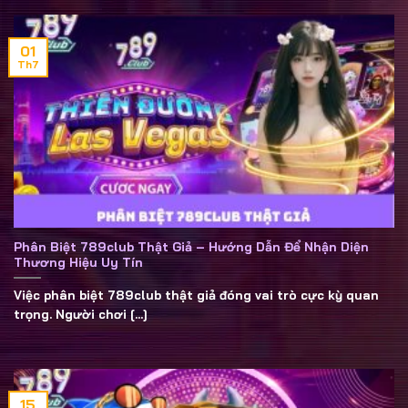
01
Th7
Phân Biệt 789club Thật Giả – Hướng Dẫn Để Nhận Diện
Thương Hiệu Uy Tín
Việc phân biệt 789club thật giả đóng vai trò cực kỳ quan
trọng. Người chơi [...]
15