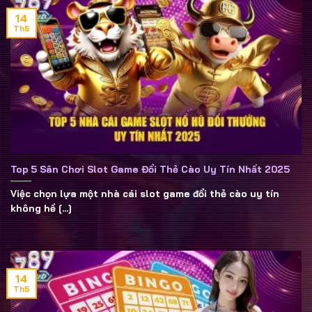
14
Th5
Top 5 Sân Chơi Slot Game Đổi Thẻ Cào Uy Tín Nhất 2025
Việc chọn lựa một nhà cái slot game đổi thẻ cào uy tín
không hề [...]
14
Th5