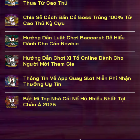
Thua Từ Cao Thủ
Th5
Chia Sẻ Cách Bắn Cá Boss Trúng 100% Từ
15
Cao Thủ Kỳ Cựu
Th5
Hướng Dẫn Luật Chơi Baccarat Dễ Hiểu
14
Dành Cho Các Newbie
Th5
Hướng Dẫn Chơi Xì Tố Online Dành Cho
14
Người Mới Tham Gia
Th5
Thông Tin Về App Quay Slot Miễn Phí Nhận
14
Thưởng Uy Tín
Th5
Bật Mí Top Nhà Cái Nổ Hũ Nhiều Nhất Tại
14
Châu Á 2025
Th5