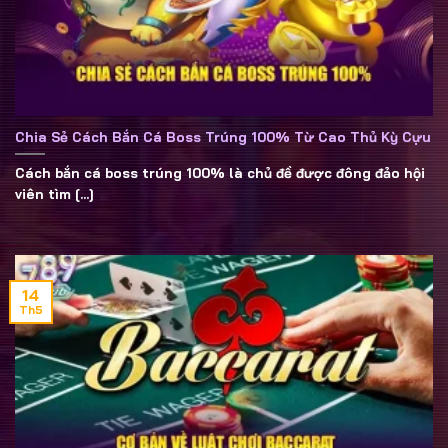
Chia Sẻ Cách Bắn Cá Boss Trúng 100% Từ Cao Thủ Kỳ Cựu
Cách bắn cá boss trúng 100% là chủ đề được đông đảo hội
viên tìm [...]
14
Th5