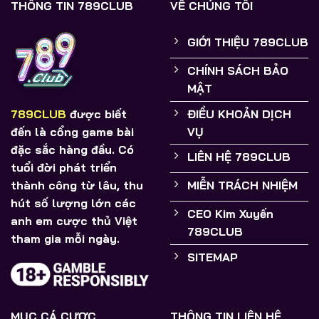
THÔNG TIN 789CLUB
VỀ CHÚNG TÔI
GIỚI THIỆU 789CLUB
CHÍNH SÁCH BẢO
MẬT
ĐIỀU KHOẢN DỊCH
789CLUB
được biết
VỤ
đến là cổng game bài
đặc sắc hàng đầu. Có
LIÊN HỆ 789CLUB
tuổi đời phát triển
thành công từ lâu, thu
MIỄN TRÁCH NHIỆM
hút số lượng lớn các
CEO Kim Xuyến
anh em cược thủ Việt
789CLUB
tham gia mỗi ngày.
SITEMAP
MỤC CÁ CƯỢC
THÔNG TIN LIÊN HỆ