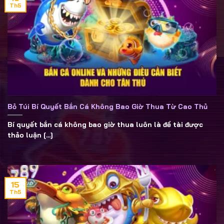
Th5
Bỏ Túi Bí Quyết Bắn Cá Không Bao Giờ Thua Từ Cao Thủ
Bí quyết bắn cá không bao giờ thua luôn là đề tài được
thảo luận [...]
15
Th5