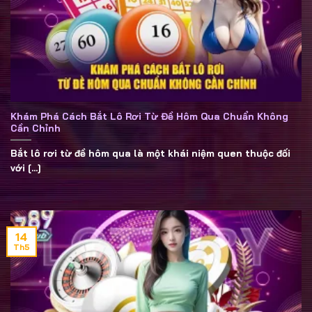
Khám Phá Cách Bắt Lô Rơi Từ Đề Hôm Qua Chuẩn Không
Cần Chỉnh
Bắt lô rơi từ đề hôm qua là một khái niệm quen thuộc đối
với [...]
14
Th5