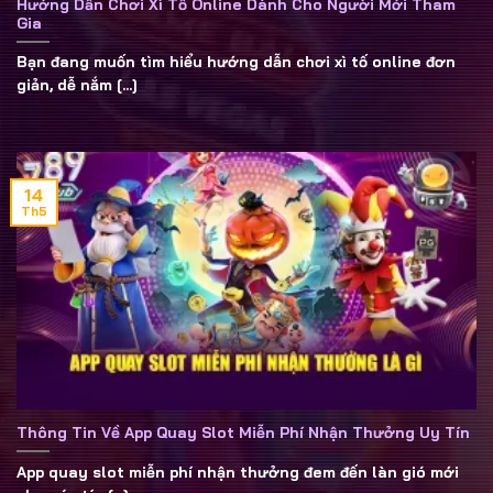
Hướng Dẫn Chơi Xì Tố Online Dành Cho Người Mới Tham
Gia
Bạn đang muốn tìm hiểu hướng dẫn chơi xì tố online đơn
giản, dễ nắm [...]
14
Th5
Thông Tin Về App Quay Slot Miễn Phí Nhận Thưởng Uy Tín
App quay slot miễn phí nhận thưởng đem đến làn gió mới