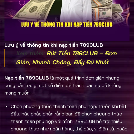
Lưu ý về thông tin khi nạp tiền 789CLUB
Xem thêm:
Rút Tiền 789CLUB – Đơn
Giản, Nhanh Chóng, Đầy Đủ Nhất
Nạp tiền 789CLUB
là một quá trình đơn giản nhưng
cũng cần lưu ý một số điểm để tránh các sự cố không
mong muốn:
Chọn phương thức thanh toán phù hợp: Trước khi bắt
đầu, hãy chắc chắn rằng bạn đã chọn phương thức
thanh toán phù hợp với mình. 789CLUB hỗ trợ nhiều
phương thức như ngân hàng, thẻ cào, ví điện tử, hoặc