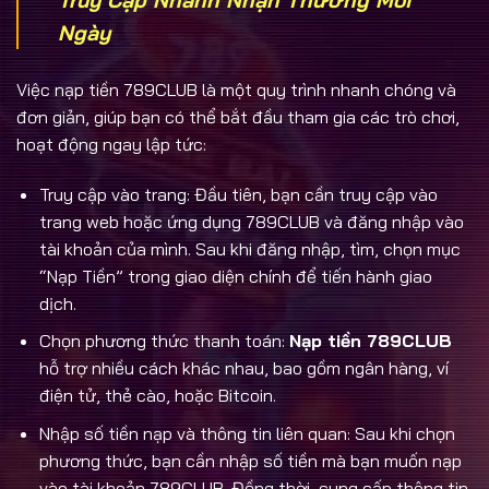
Ngày
Việc nạp tiền 789CLUB là một quy trình nhanh chóng và
đơn giản, giúp bạn có thể bắt đầu tham gia các trò chơi,
hoạt động ngay lập tức:
Truy cập vào trang: Đầu tiên, bạn cần truy cập vào
trang web hoặc ứng dụng 789CLUB và đăng nhập vào
tài khoản của mình. Sau khi đăng nhập, tìm, chọn mục
“Nạp Tiền” trong giao diện chính để tiến hành giao
dịch.
Chọn phương thức thanh toán:
Nạp tiền 789CLUB
hỗ trợ nhiều cách khác nhau, bao gồm ngân hàng, ví
điện tử, thẻ cào, hoặc Bitcoin.
Nhập số tiền nạp và thông tin liên quan: Sau khi chọn
phương thức, bạn cần nhập số tiền mà bạn muốn nạp
vào tài khoản 789CLUB. Đồng thời, cung cấp thông tin