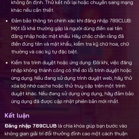
không ổn định. Thử kết nối lại hoặc chuyển sang mạng
khác nếu cần thiết.
Đảm bảo thông tin chính xác khi đăng nhập 789CLUB:
Một lỗi khá thường gặp là người dùng điền sai tên
đăng nhập hoặc mật khẩu. Hãy chắc chắn rằng đã
điền đúng tên và mật khẩu, kiểm tra kỹ chữ hoa, chữ
thường và các ký tự đặc biệt.
Kiểm tra trình duyệt hoặc ứng dụng: Đôi khi, việc đăng
nhập không thành công có thể do lỗi trình duyệt hoặc
ứng dụng. Nếu đang sử dụng trình duyệt web, hãy thử
xóa bộ nhớ cache hoặc thử truy cập trên một trình
duyệt khác. Nếu đang sử dụng ứng dụng, hãy đảm bảo
ứng dụng đã được cập nhật phiên bản mới nhất.
Kết luận
Đăng nhập 789CLUB
là chìa khóa giúp bạn bước vào
không gian giải trí đổi thưởng đỉnh cao một cách thuận