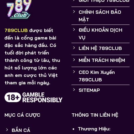
CHÍNH SÁCH BẢO
MẬT
ĐIỀU KHOẢN DỊCH
789CLUB
được biết
VỤ
đến là cổng game bài
đặc sắc hàng đầu. Có
LIÊN HỆ 789CLUB
tuổi đời phát triển
thành công từ lâu, thu
MIỄN TRÁCH NHIỆM
hút số lượng lớn các
CEO Kim Xuyến
anh em cược thủ Việt
789CLUB
tham gia mỗi ngày.
SITEMAP
MỤC CÁ CƯỢC
THÔNG TIN LIÊN HỆ
Thương Hiệu:
BẮN CÁ