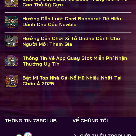
15
Cao Thủ Kỳ Cựu
Th5
Hướng Dẫn Luật Chơi Baccarat Dễ Hiểu
14
Dành Cho Các Newbie
Th5
Hướng Dẫn Chơi Xì Tố Online Dành Cho
14
Người Mới Tham Gia
Th5
Thông Tin Về App Quay Slot Miễn Phí Nhận
14
Thưởng Uy Tín
Th5
Bật Mí Top Nhà Cái Nổ Hũ Nhiều Nhất Tại
14
Châu Á 2025
Th5
THÔNG TIN 789CLUB
VỀ CHÚNG TÔI
GIỚI THIỆU 789CLUB