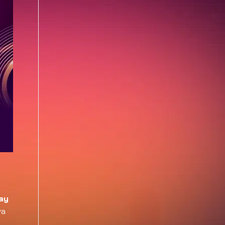
ay
ựa