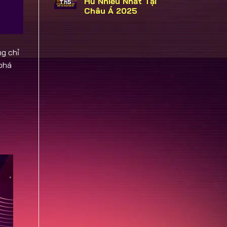
Hũ Nhiều Nhất Tại
Th5
Châu Á 2025
g chỉ
phá