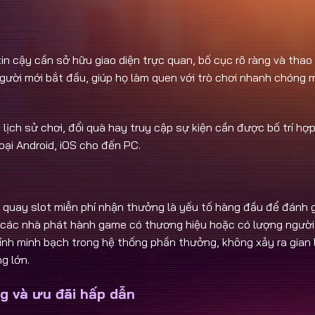
in cậy cần sở hữu giao diện trực quan, bố cục rõ ràng và thao
người mới bắt đầu, giúp họ làm quen với trò chơi nhanh chóng 
ịch sử chơi, đổi quà hay truy cập sự kiện cần được bố trí hợp
oại Android, iOS cho đến PC.
 quay slot miễn phí nhận thưởng
là yếu tố hàng đầu để đánh g
 các nhà phát hành game có thương hiệu hoặc có lượng ngườ
tính minh bạch trong hệ thống phần thưởng, không xảy ra gian 
g lớn.
g và ưu đãi hấp dẫn