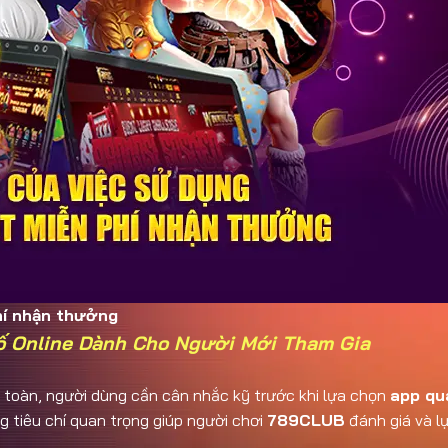
hí nhận thưởng
ố Online Dành Cho Người Mới Tham Gia
n toàn, người dùng cần cân nhắc kỹ trước khi lựa chọn
app qu
g tiêu chí quan trọng giúp người chơi
789CLUB
đánh giá và l