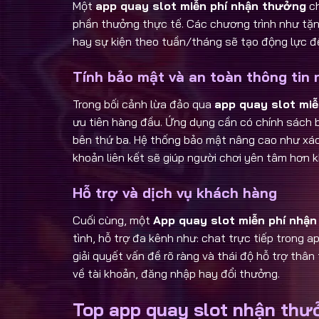
Một
app quay slot miễn phí nhận thưởng
ch
phần thưởng thực tế. Các chương trình như tặng
hay sự kiện theo tuần/tháng sẽ tạo động lực để
Tính bảo mật và an toàn thông tin
Trong bối cảnh lừa đảo qua
app quay slot mi
ưu tiên hàng đầu. Ứng dụng cần có chính sách bả
bên thứ ba. Hệ thống bảo mật nâng cao như xác
khoản liên kết sẽ giúp người chơi yên tâm hơn 
Hỗ trợ và dịch vụ khách hàng
Cuối cùng, một
App quay slot miễn phí nhậ
tình, hỗ trợ đa kênh như: chat trực tiếp trong 
giải quyết vấn đề rõ ràng và thái độ hỗ trợ thâ
về tài khoản, đăng nhập hay đổi thưởng.
Top app quay slot nhận thưở