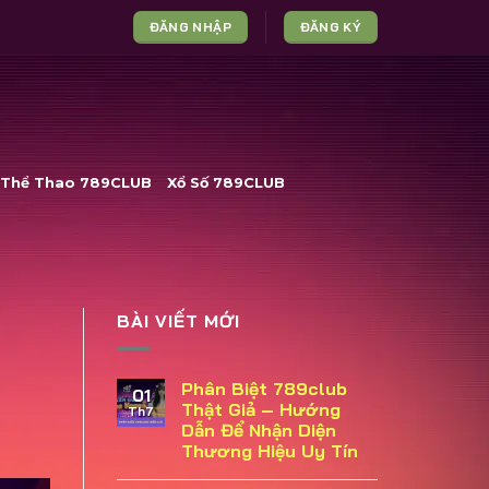
ĐĂNG NHẬP
ĐĂNG KÝ
Thể Thao 789CLUB
Xổ Số 789CLUB
BÀI VIẾT MỚI
Phân Biệt 789club
01
Thật Giả – Hướng
Th7
Dẫn Để Nhận Diện
Thương Hiệu Uy Tín