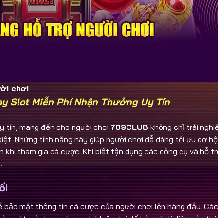
ười chơi
y Slot Miễn Phí Nhận Thưởng Uy Tín
uy tín, mang đến cho người chơi
789CLUB
không chỉ trải nghi
biệt. Những tính năng này giúp người chơi dễ dàng tối ưu cơ hộ
in khi tham gia cá cược. Khi biết tận dụng các công cụ và hỗ tr
.
ối
ề bảo mật thông tin cá cược của người chơi lên hàng đầu. Cá