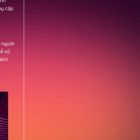
ành
ruy cập
p người
để xử
cách