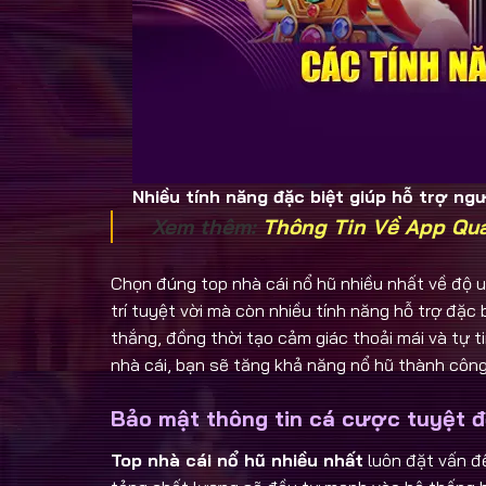
Nhiều tính năng đặc biệt giúp hỗ trợ ng
Xem thêm:
Thông Tin Về App Qua
Chọn đúng top nhà cái nổ hũ nhiều nhất về độ 
trí tuyệt vời mà còn nhiều tính năng hỗ trợ đặc 
thắng, đồng thời tạo cảm giác thoải mái và tự t
nhà cái, bạn sẽ tăng khả năng nổ hũ thành công
Bảo mật thông tin cá cược tuyệt đ
Top nhà cái nổ hũ nhiều nhất
luôn đặt vấn đ