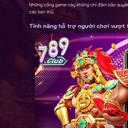
Những cổng game này không chỉ đảm bảo quyền l
các bet thủ.
Tính năng hỗ trợ người chơi vượt t