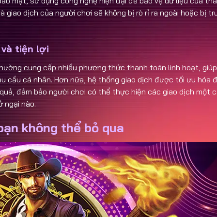
ảo mật, sử dụng công nghệ hiện đại để bảo vệ dữ liệu của th
 giao dịch của người chơi sẽ không bị rò rỉ ra ngoài hoặc bị t
à tiện lợi
thường cung cấp nhiều phương thức thanh toán linh hoạt, giú
u cầu cá nhân. Hơn nữa, hệ thống giao dịch được tối ưu hóa 
 quả, đảm bảo người chơi có thể thực hiện các giao dịch một 
ở ngại nào.
 bạn không thể bỏ qua