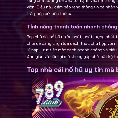
tảng chất lượng sẽ đầu tư mạnh vào hệ thống b
viên. Điều này đảm bảo rằng thông tin cá nhân và
trái phép bởi bên thứ ba.
Tính năng thanh toán nhanh chóng v
Top nhà cái nổ hũ nhiều nhất, chất lượng nhất 
chơi dễ dàng chọn lựa cách thức phù hợp với nh
lý nạp – rút tiền một cách nhanh chóng và hiệu
đơn giản và tiện lợi mà không gặp phải bất kỳ tr
Top nhà cái nổ hũ uy tín mà