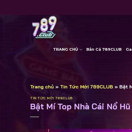
Skip
to
content
TRANG CHỦ
Bắn Cá 789CLUB
Ga
Trang chủ
»
Tin Tức Mới 789CLUB
»
Bật M
TIN TỨC MỚI 789CLUB
Bật Mí Top Nhà Cái Nổ Hũ