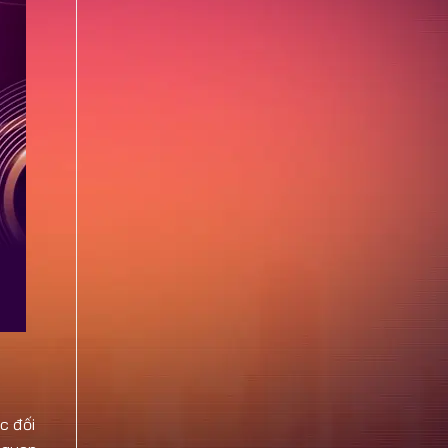
c đối