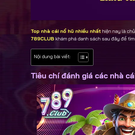
Top nhà cái nổ hũ nhiều nhất
hiện nay là ch
789CLUB
khám phá danh sách sau đây để tìm r
Nội dung bài viết:
Tiêu chí đánh giá các nhà cá