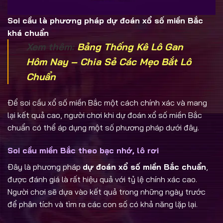
Soi cầu là phương pháp dự đoán xổ số miền Bắc
khá chuẩn
Xem thêm:
Bảng Thống Kê Lô Gan
Hôm Nay – Chia Sẻ Các Mẹo Bắt Lô
Chuẩn
Để soi cầu xổ số miền Bắc một cách chính xác và mang
lại kết quả cao, người chơi khi dự đoán xổ số miền Bắc
chuẩn
có thể áp dụng một số phương pháp dưới đây.
Soi cầu miền Bắc theo bạc nhớ, lô rơi
Đây là phương pháp
dự đoán xổ số miền Bắc chuẩn
,
được đánh giá là rất hiệu quả với tỷ lệ chính xác cao.
Người chơi sẽ dựa vào kết quả trong những ngày trước
để phân tích và tìm ra các con số có khả năng lặp lại.