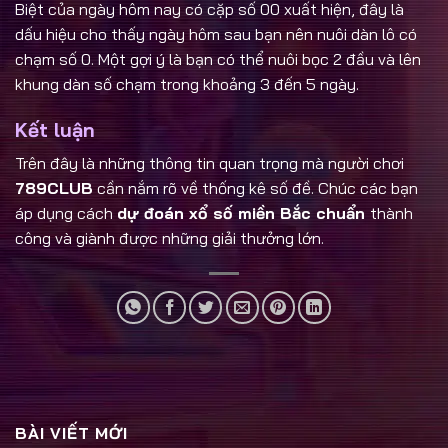
Biệt của ngày hôm nay có cặp số 00 xuất hiện, đây là
dấu hiệu cho thấy ngày hôm sau bạn nên nuôi dàn lô có
chạm số 0. Một gợi ý là bạn có thể nuôi bọc 2 đầu và lên
khung dàn số chạm trong khoảng 3 đến 5 ngày.
Kết luận
Trên đây là những thông tin quan trọng mà người chơi
789CLUB
cần nắm rõ về thống kê số đề. Chúc các bạn
áp dụng cách
dự đoán xổ số miền Bắc chuẩn
thành
công và giành được những giải thưởng lớn.
BÀI VIẾT MỚI