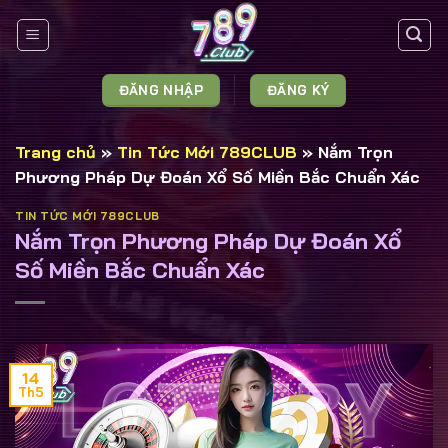
Skip
to
content
ĐĂNG NHẬP
ĐĂNG KÝ
Trang chủ
»
Tin Tức Mới 789CLUB
»
Nắm Trọn
Phương Pháp Dự Đoán Xổ Số Miền Bắc Chuẩn Xác
TIN TỨC MỚI 789CLUB
Nắm Trọn Phương Pháp Dự Đoán Xổ
Số Miền Bắc Chuẩn Xác
14
Th5