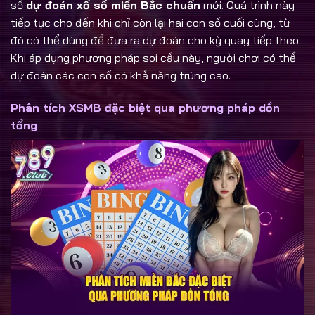
số
dự đoán xổ số miền Bắc chuẩn
mới. Quá trình này
tiếp tục cho đến khi chỉ còn lại hai con số cuối cùng, từ
đó có thể dùng để đưa ra dự đoán cho kỳ quay tiếp theo.
Khi áp dụng phương pháp soi cầu này, người chơi có thể
dự đoán các con số có khả năng trúng cao.
Phân tích XSMB đặc biệt qua phương pháp dồn
tổng