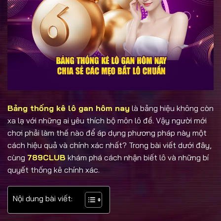
Bảng thống kê lô gan hôm nay
là bảng hiệu không còn
xa lạ với những ai yêu thích bộ môn lô đề. Vậy người mới
chơi phải làm thế nào để áp dụng phương pháp này một
cách hiệu quả và chính xác nhất? Trong bài viết dưới đây,
cùng
789CLUB
khám phá cách nhận biết lô và những bí
quyết thống kê chính xác.
Nội dung bài viết: