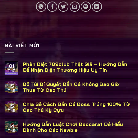
BÀI VIẾT MỚI
Phân Biệt 789club Thật Giả – Hướng Dẫn
01
Để Nhận Diện Thương Hiệu Uy Tín
Th7
Bỏ Túi Bí Quyết Bắn Cá Không Bao Giờ
15
Thua Từ Cao Thủ
Th5
Chia Sẻ Cách Bắn Cá Boss Trúng 100% Từ
15
Cao Thủ Kỳ Cựu
Th5
Hướng Dẫn Luật Chơi Baccarat Dễ Hiểu
14
Dành Cho Các Newbie
Th5