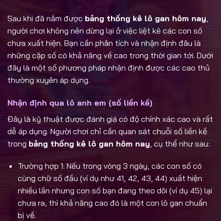
Sau khi đã nắm được
bảng thống kê lô gan hôm nay
,
người chơi không nên dừng lại ở việc liệt kê các con số
chưa xuất hiện. Bạn cần phân tích và nhận định đâu là
những cặp số có khả năng về cao trong thời gian tới. Dưới
đây là một số phương pháp nhận định được các cao thủ
thường xuyên áp dụng.
Nhận định qua lô anh em (số liền kề)
Đây là kỹ thuật được đánh giá có độ chính xác cao và rất
dễ áp dụng. Người chơi chỉ cần quan sát chuỗi số liền kề
trong
bảng thống kê lô gan hôm nay
, cụ thể như sau:
Trường hợp 1: Nếu trong vòng 3 ngày, các con số có
cùng chữ số đầu (ví dụ như 41, 42, 43, 44) xuất hiện
nhiều lần nhưng con số bạn đang theo dõi (ví dụ 45) lại
chưa ra, thì khả năng cao đó là một con lô gan chuẩn
bị về.