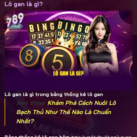
Lô gan là gì?
Lô gan là gì trong bảng thống kê lô gan
Xem thêm:
Khám Phá Cách Nuôi Lô
Bạch Thủ Như Thế Nào Là Chuẩn
Nhất?
Bảng thống kê lô gan hôm nay
là một thuật ngữ quen