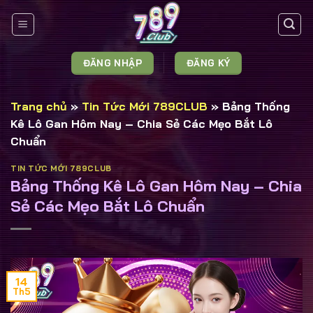
Skip
to
content
ĐĂNG NHẬP
ĐĂNG KÝ
Trang chủ
»
Tin Tức Mới 789CLUB
»
Bảng Thống
Kê Lô Gan Hôm Nay – Chia Sẻ Các Mẹo Bắt Lô
Chuẩn
TIN TỨC MỚI 789CLUB
Bảng Thống Kê Lô Gan Hôm Nay – Chia
Sẻ Các Mẹo Bắt Lô Chuẩn
14
Th5