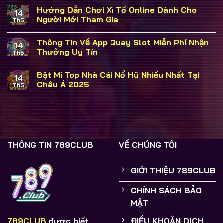
Hướng Dẫn Chơi Xì Tố Online Dành Cho
14
Người Mới Tham Gia
Th5
Thông Tin Về App Quay Slot Miễn Phí Nhận
14
Thưởng Uy Tín
Th5
Bật Mí Top Nhà Cái Nổ Hũ Nhiều Nhất Tại
14
Châu Á 2025
Th5
THÔNG TIN 789CLUB
VỀ CHÚNG TÔI
GIỚI THIỆU 789CLUB
CHÍNH SÁCH BẢO
MẬT
ĐIỀU KHOẢN DỊCH
789CLUB
được biết